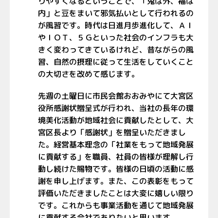
りやすくなるということで、「鬼は外、福は
内」と豆をまいて邪気払いとして行われるの
が風習です。時代は日進月歩進化して、ＡＩ
やＩＯＴ、５Ｇといった社会のインフラも大
きく変わってきているけれど、昔ながらの風
習、自然の摂理に従って生活をしていくこと
の大切さを改めて感じます。
先週の土曜日に市民会館おおみやにて大宮区
役所感謝状贈呈式が行われ、当社の長年の環
境美化活動が地域社会に貢献したとして、大
宮区長より「感謝状」を贈呈いただきまし
た。経営基本理念の「社業をもって地域発展
に貢献する」を職員、社員の皆様が理解し行
動し続けた賜物です。皆様の日頃の活動に感
謝を申し上げます。また、この表彰をもって
評価いただきましたことは大変に嬉しい限り
です。これからも事業活動を通じて地域発展
に貢献する会社でありたいと思います。