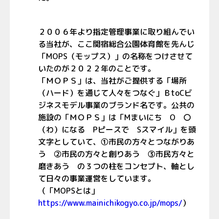
２００６年より指定管理事業に取り組んでい
る当社が、ここ関宿総合公園体育館を先んじ
「
MOPS
（モップス）」の名称をつけさせて
いたのが２０２２年のことです。
「ＭＯＰＳ」は、当社がご提供する「場所
（ハード）を通じて人々をつなぐ」Ｂ
toC
ビ
ジネスモデル事業のブランド名です。公共の
施設の「ＭＯＰＳ」は「
M
まいにち
O
〇
（わ）になる
P
ピースで
S
スマイル」を頭
文字としていて、
①
市民の方々とつながりあ
う
②
市民の方々と創りあう
③
市民方々と
磨きあう の３つの柱をコンセプト、軸とし
て日々の事業運営をしています。
（「
MOPS
とは」
https://www.mainichikogyo.co.jp/mops/
）