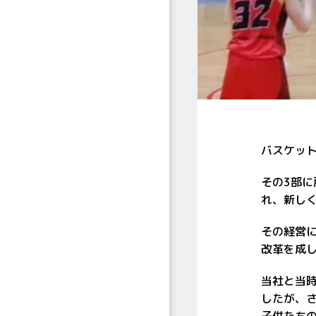
バスケッ
その3部
れ、新し
その経営
改革を成
当社と当
したが、