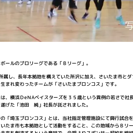
トボールのプロリーグである「Ｂリーグ」。
に所属し、長年本拠地を構えていた所沢に加え、さいたま市とダ
く生まれ変わったチームが「さいたまブロンコス」です。
には、横浜ＤeＮAベイスターズを３５歳という異例の若さで社
し遂げた「池田 純」社長が託されました。
時の「埼玉ブロンコス」とは、当社指定管理施設にて興行試合
さいたま市も本拠地として活動をすること、この地域からＢリ