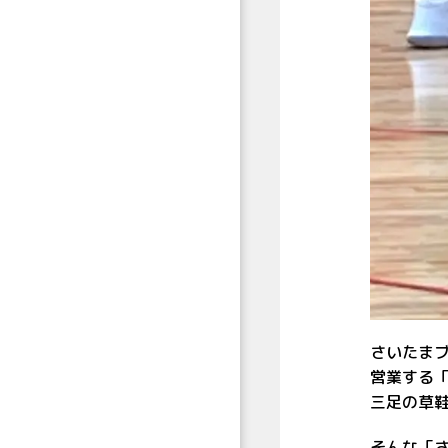
さいたま
営業する
三足の草鞋
そんな「