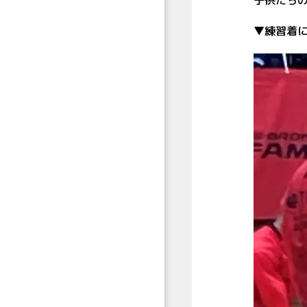
子供たち
▼練習着