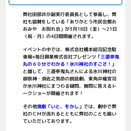
弊社田部井が副実行委員長として参画し、弊
社も協賛をしている「ありがとう市民会館お
おみや お別れ会」が3月18日（金）～21日
（祝・月）の4日間開催されます。
イベントの中では、株式会社橋本昭司記念駐
車場×毎日興業株式会社プレゼンツ
「三遊亭鬼
丸の６０分でわかる！氷川神社のすごさ！」
と題して、三遊亭鬼丸さんによる氷川神社の
御祭神・須佐之男命の朗読劇、東角井権宮司
が氷川神社にまつわる疑問、質問に答えるト
ークショーが開催されます！
その他
演劇「いと、をかし」
では、劇中で弊
社のＣＭが流れるとともに弊社のことも描い
ていただいております。